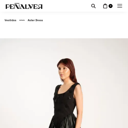
0
Vestidos
Aster Dress