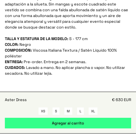
adaptación a la silueta. Sin mangas y escote cuadrado este
vestido se combina con una falda abullonada de satén líquido cae
con una forma abullonada que aporta movimiento y un aire de
elegancia atemporal y versátil para cualquier evento especial
donde se busque destacar con estilo.
TALLA Y ESTATURA DE LA MODELO:
S - 177 cm
COLOR:
Negro
COMPOSICIÓN:
Viscosa Italiana Textura / Satén Líquido 100%
poliéster
ENTREGA:
Pre-order. Entrega en 2 semanas.
CUIDADOS:
Lavado a mano. No aplicar plancha o vapor. No utilizar
secadora. No utilizar lejía.
Aster Dress
€ 630 EUR
XS
S
M
L
XL